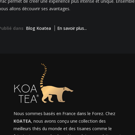
vrac permet de créer une expérience plus intense et unique. Ensemble
nous allons découvrir ses avantages.
Publié dans
Blog Koatea
En savoir plus...
Nous sommes basés en France dans le Forez. Chez
KOATEA
, nous avons conçu une collection des
meilleurs thés du monde et des tisanes comme le